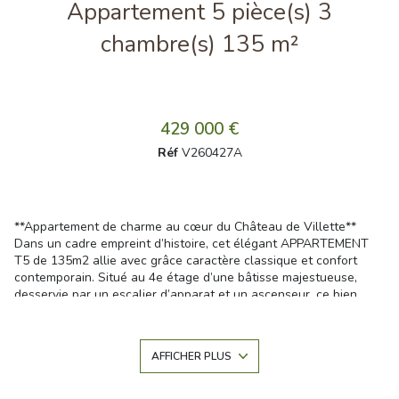
Appartement 5 pièce(s) 3
chambre(s) 135 m²
429 000 €
Réf
V260427A
**Appartement de charme au cœur du Château de Villette**
Dans un cadre empreint d’histoire, cet élégant APPARTEMENT
T5 de 135m2 allie avec grâce caractère classique et confort
contemporain. Situé au 4e étage d’une bâtisse majestueuse,
desservie par un escalier d’apparat et un ascenseur, ce bien
lumineux offre une vue imprenable sur le parc et la campagne
environnante. Les amateurs d’authenticité apprécieront le
parquet en chêne massif, la généreuse hauteur sous plafond, les
AFFICHER PLUS
larges ouvertures et la distribution harmonieuse des pièces. La
pièce de vie, baignée de lumière, s’ouvre sur une cuisine semi-
ouverte et donne le ton d’un art de vivre paisible. L’espace nuit