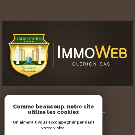
AGENCE IMMOWEB
Comme beaucoup, notre site
utilise les cookies
3 PLACE DU GENERAL LECLERC
60700 PONT STE MAXENCE
On aimerait vous accompagner pendant
votre visite.
03 44 32 34 20