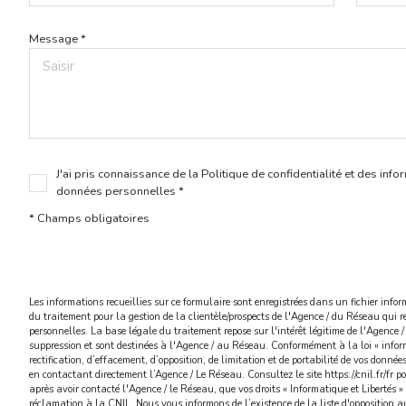
Message *
J'ai pris connaissance de la Politique de confidentialité et des inf
données personnelles *
* Champs obligatoires
Les informations recueillies sur ce formulaire sont enregistrées dans un fichier in
du traitement pour la gestion de la clientèle/prospects de l'Agence / du Réseau qui
personnelles. La base légale du traitement repose sur l'intérêt légitime de l'Agence
suppression et sont destinées à l'Agence / au Réseau. Conformément à la loi « informa
rectification, d’effacement, d’opposition, de limitation et de portabilité de vos donn
en contactant directement l’Agence / Le Réseau. Consultez le site
https://cnil.fr/fr
po
après avoir contacté l'Agence / le Réseau, que vos droits « Informatique et Libertés 
réclamation à la CNIL. Nous vous informons de l’existence de la liste d'opposition 