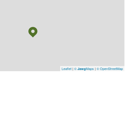
Leaflet
|
©
Maps
|
© OpenStreetMap
Jawg