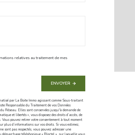
ormations relatives au traitement de mes
ENVOYER
formatisé par La Boite Immo agissant comme Sous-traitant
 reste Responsable du Traitement de vos Données
 / du Réseau. Elles sont conservées jusqu'à demande de
tique et libertés », vous disposez des droits d’accès, de
ées. Vous pouvez retirer votre consentement à tout moment
ur plus d’informations sur vos droits. Si vous estimez,
» ne sont pas respectés, vous pouvez adresser une
au démarchage téléphonique « Bloctel », sur laquelle vous