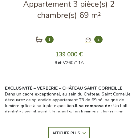
Appartement 3 pièce(s) 2
chambre(s) 69 m²
1
2
139 000 €
Réf
V260711A
EXCLUSIVITÉ – VERBERIE – CHÂTEAU SAINT CORNEILLE
Dans un cadre exceptionnel, au sein du Château Saint Corneille,
découvrez ce splendide appartement T3 de 69 m², baigné de
lumière grâce à sa triple exposition.
Il se compose de :
Un hall
d’entrée avec placard, Un grand salon lumineux, Une cuisine
indépendante, Deux chambres confortables, Une salle de bains,
WC séparés.
Les atouts :
Résidence sécurisée avec parc privé arboré,Terrain
AFFICHER PLUS
de tennis, Deux places de parking privatives, À seulement 30