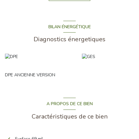
minutes de Roissy-CDG par l’A1
Une perle rare sur le secteur, à visiter sans tarder.
Uniquement chez ImmoWeb
– Contactez Franck ARNOULT pour
organiser votre visite.
BILAN ÉNERGÉTIQUE
Diagnostics énergetiques
DPE ANCIENNE VERSION
A PROPOS DE CE BIEN
Caractéristiques de ce bien
Surface 69 m²