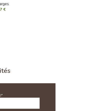
arges
7 €
ités
)*