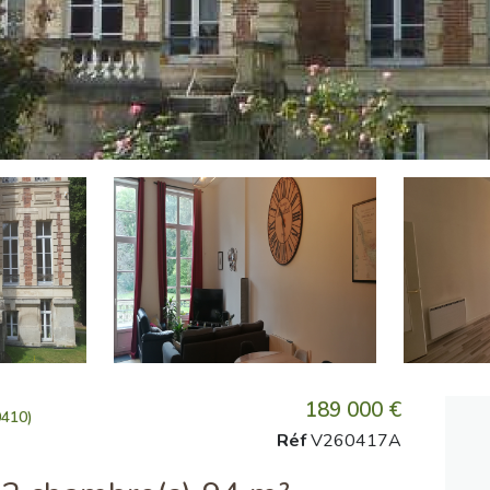
189 000 €
0410)
Réf
V260417A