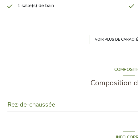
1 salle(s) de bain
Chauffage individuel : convecteur (electrique)
2ème étage
VOIR PLUS DE CARACT
cave
COMPOSIT
interphone
Composition d
Rez-de-chaussée
entree
cuisine
INFO COP