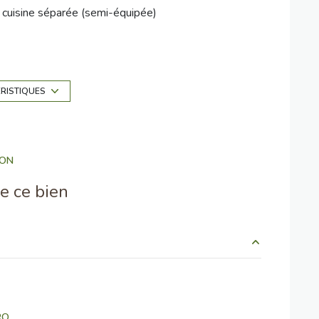
cuisine séparée (semi-équipée)
2 parking(s)
2 étage(s)
ÉRISTIQUES
terrasse
ION
e ce bien
4.35 m²
9 m²
RO