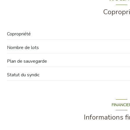
salon/sejour
Copropr
chambre
salle de bain
Copropriété
WC
Nombre de lots
chambre
Plan de sauvegarde
salle de bain
Statut du syndic
FINANCIE
Informations f