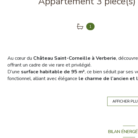
1
Au cœur du
Château Saint-Corneille à Verberie
, découvr
offrant un cadre de vie rare et privilégié.
D’une
surface habitable de 95 m²
, ce bien séduit par ses
fonctionnel, alliant avec élégance
le charme de l’ancien et
Vous profiterez d’un environnement exceptionnel grâce à un
paix propice aux promenades et aux moments de détente en p
Situé dans un secteur calme et verdoyant, l’appartement re
AFFICHER PL
commodités de Verberie
.
Proposé au prix attractif de
189 000 €
, ce bien rare sur le m
Une opportunité à ne pas manquer pour les amateurs de lieux 
Contactez-nous dès maintenant pour organiser une visit
BILAN ÉNERGÉ
d’exception.