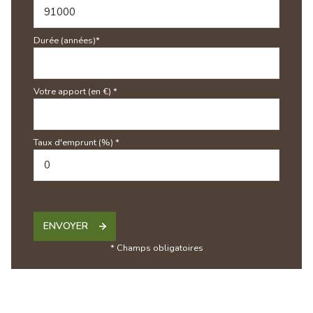
Durée (années)*
Votre apport (en €) *
Taux d'emprunt (%) *
ENVOYER
* Champs obligatoires