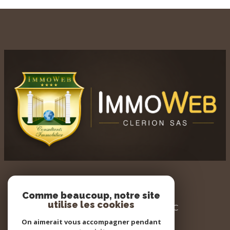
AGENCE IMMOWEB
Comme beaucoup, notre site
utilise les cookies
3 PLACE DU GENERAL LECLERC
60700 PONT STE MAXENCE
On aimerait vous accompagner pendant