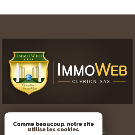
AGENCE IMMOWEB
Comme beaucoup, notre site
utilise les cookies
3 PLACE DU GENERAL LECLERC