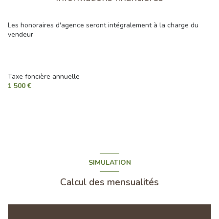
cuisine
17 m²
quartier Sarron
salon/sejour
40 m²
Les honoraires d'agence seront intégralement à la charge du
vendeur
salle de bain
4 m²
accès handicapé
Taxe foncière annuelle
1 500 €
SIMULATION
Calcul des mensualités