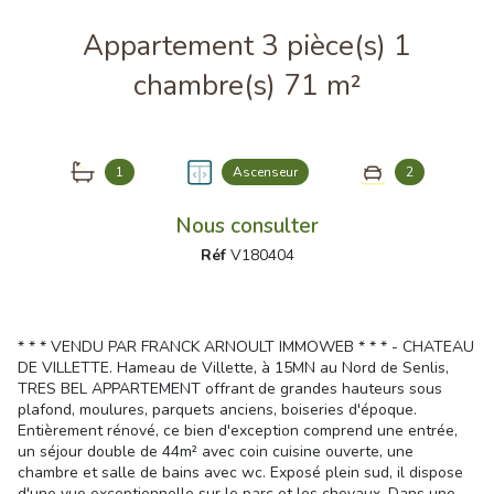
Appartement 3 pièce(s) 1
chambre(s) 71 m²
1
Ascenseur
2
Nous consulter
Réf
V180404
* * * VENDU PAR FRANCK ARNOULT IMMOWEB * * * - CHATEAU
DE VILLETTE. Hameau de Villette, à 15MN au Nord de Senlis,
TRES BEL APPARTEMENT offrant de grandes hauteurs sous
plafond, moulures, parquets anciens, boiseries d'époque.
Entièrement rénové, ce bien d'exception comprend une entrée,
un séjour double de 44m² avec coin cuisine ouverte, une
chambre et salle de bains avec wc. Exposé plein sud, il dispose
d'une vue exceptionnelle sur le parc et les chevaux. Dans une