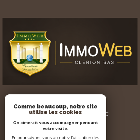
AGENCE IMMOWEB
Comme beaucoup, notre site
utilise les cookies
3 PLACE DU GENERAL LECLERC
60700 PONT STE MAXENCE
On aimerait vous accompagner pendant
votre visite.
03 44 32 34 20
En poursuivant, vous acceptez l'utilisation des