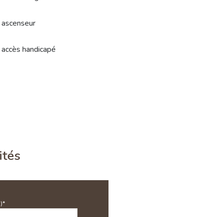
ascenseur
accès handicapé
ités
)*