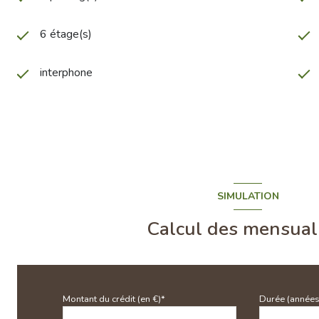
6 étage(s)
interphone
SIMULATION
Calcul des mensual
Montant du crédit (en €)*
Durée (années