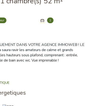
Appartement 2 pièce(s) 1 chambre(s) 52 m²
eur
1
QUEMENT DANS VOTRE AGENCE IMMOWEB ! LE
saura ravir les amateurs de calme et grands
s hauteurs sous plafond, comprenant : entrée,
lle de bain avec wc. Vue imprenable !
TIQUE
ergetiques