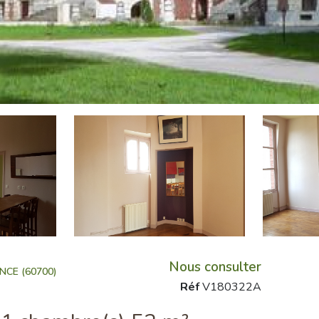
Nous consulter
CE (60700)
Réf
V180322A