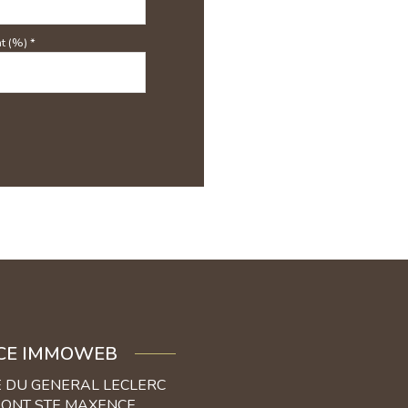
t (%) *
CE IMMOWEB
E DU GENERAL LECLERC
PONT STE MAXENCE