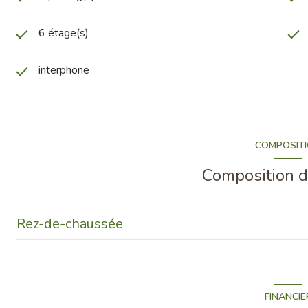
6 étage(s)
interphone
COMPOSIT
Composition d
Rez-de-chaussée
cuisine
salon/sejour
FINANCIE