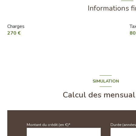
entree
Informations f
chambre
Charges
Ta
chambre
270 €
80
degagement
salle de bain
SIMULATION
Calcul des mensual
Montant du crédit (en €)*
Durée (années