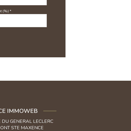
t (%) *
CE IMMOWEB
E DU GENERAL LECLERC
PONT STE MAXENCE