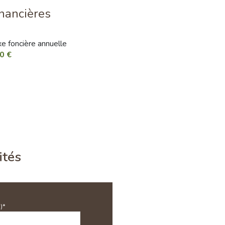
7.7 m²
inancières
23 m²
xe foncière annuelle
11 m²
0 €
4 m²
10 m²
ités
)*