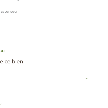
ascenseur
ION
e ce bien
7 m²
28 m²
R