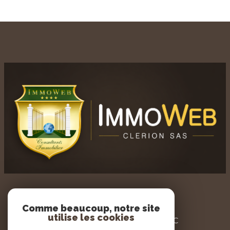
AGENCE IMMOWEB
Comme beaucoup, notre site
utilise les cookies
3 PLACE DU GENERAL LECLERC