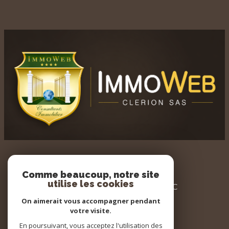
AGENCE IMMOWEB
Comme beaucoup, notre site
utilise les cookies
3 PLACE DU GENERAL LECLERC
60700 PONT STE MAXENCE
On aimerait vous accompagner pendant
votre visite.
03 44 32 34 20
En poursuivant, vous acceptez l'utilisation des