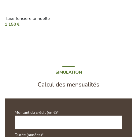
Taxe foncière annuelle
1 150 €
SIMULATION
Calcul des mensualités
Montant du crédit (en €)*
Durée (années)*