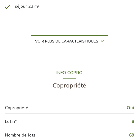
séjour 23 m²
2 chambre(s)
1 salle(s) de bain
VOIR PLUS DE CARACTÉRISTIQUES
construit en 2007
cuisine séparée (équipée)
INFO COPRO
Copropriété
Chauffage individuel : panneaux rayonnant (electrique)
exposition Nord-Est
Copropriété
Oui
1 niveau(x)
Lot n°
8
2 étage(s)
Nombre de lots
69