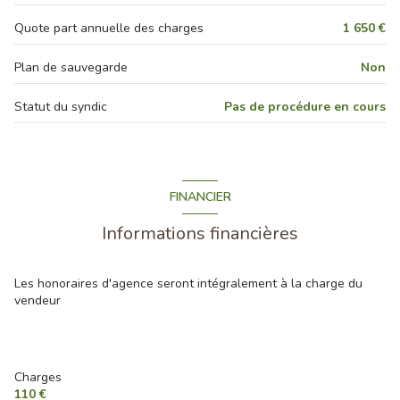
vue PISCINE
Quote part annuelle des charges
1 650 €
Plan de sauvegarde
Non
terrasse
Statut du syndic
Pas de procédure en cours
visiophone
interphone
FINANCIER
accès handicapé
Informations financières
Les honoraires d'agence seront intégralement à la charge du
vendeur
Charges
110 €