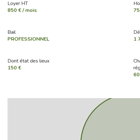
Loyer HT
Ho
850 € / mois
75
Bail
Dé
PROFESSIONNEL
1 
Dont état des lieux
Ch
150 €
rég
60