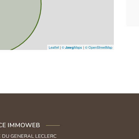
Leaflet
|
©
Maps
|
© OpenStreetMap
Jawg
CE IMMOWEB
E DU GENERAL LECLERC